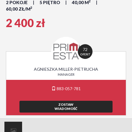
2
2 POKOJE
5 PIĘTRO
40,00 M
2
60,00 ZŁ/M
2 400 zł
72
OFERT
AGNIESZKA MILLER-PIETRUCHA
MANAGER
883-057-781
ZOSTAW
WIADOMOŚĆ