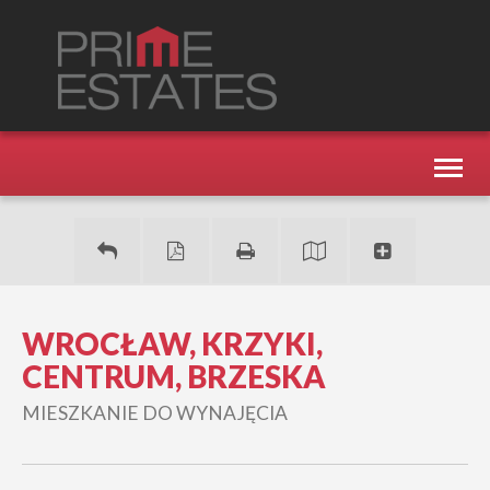
Toggl
naviga
WROCŁAW, KRZYKI,
CENTRUM, BRZESKA
MIESZKANIE DO WYNAJĘCIA