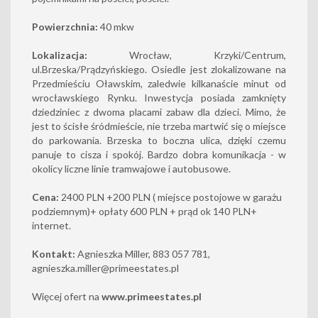
Powierzchnia:
40 mkw
Lokalizacja:
Wrocław, Krzyki/Centrum,
ul.Brzeska/Prądzyńskiego. Osiedle jest zlokalizowane na
Przedmieściu Oławskim, zaledwie kilkanaście minut od
wrocławskiego Rynku. Inwestycja posiada zamknięty
dziedziniec z dwoma placami zabaw dla dzieci. Mimo, że
jest to ścisłe śródmieście, nie trzeba martwić się o miejsce
do parkowania. Brzeska to boczna ulica, dzięki czemu
panuje to cisza i spokój. Bardzo dobra komunikacja - w
okolicy liczne linie tramwajowe i autobusowe.
Cena:
2400 PLN +200 PLN ( miejsce postojowe w garażu
podziemnym)+ opłaty 600 PLN + prąd ok 140 PLN+
internet.
Kontakt:
Agnieszka Miller, 883 057 781,
agnieszka.miller@primeestates.pl
Więcej ofert na
www.primeestates.pl