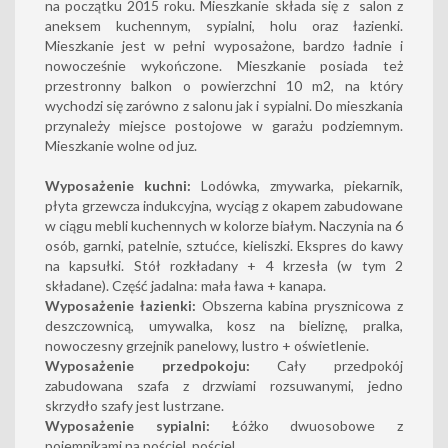
na początku 2015 roku. Mieszkanie składa się z salon z
aneksem kuchennym, sypialni, holu oraz łazienki.
Mieszkanie jest w pełni wyposażone, bardzo ładnie i
nowocześnie wykończone. Mieszkanie posiada też
przestronny balkon o powierzchni 10 m2, na który
wychodzi się zarówno z salonu jak i sypialni. Do mieszkania
przynależy miejsce postojowe w garażu podziemnym.
Mieszkanie wolne od juz.
Wyposażenie kuchni:
Lodówka, zmywarka, piekarnik,
płyta grzewcza indukcyjna, wyciąg z okapem zabudowane
w ciągu mebli kuchennych w kolorze białym. Naczynia na 6
osób, garnki, patelnie, sztućce, kieliszki. Ekspres do kawy
na kapsułki. Stół rozkładany + 4 krzesła (w tym 2
składane). Część jadalna: mała ława + kanapa.
Wyposażenie łazienki:
Obszerna kabina prysznicowa z
deszczownicą, umywalka, kosz na bieliznę, pralka,
nowoczesny grzejnik panelowy, lustro + oświetlenie.
Wyposażenie przedpokoju:
Cały przedpokój
zabudowana szafa z drzwiami rozsuwanymi, jedno
skrzydło szafy jest lustrzane.
Wyposażenie sypialni:
Łóżko dwuosobowe z
pojemnikami na pościel, pościel.