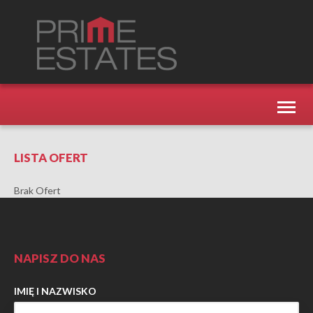
Toggl
naviga
LISTA OFERT
Brak Ofert
NAPISZ DO NAS
IMIĘ I NAZWISKO