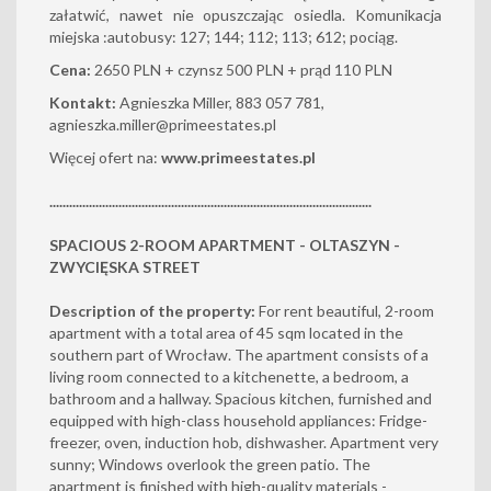
załatwić, nawet nie opuszczając osiedla. Komunikacja
miejska :autobusy: 127; 144; 112; 113; 612; pociąg.
Cena:
2650 PLN + czynsz 500 PLN + prąd 110 PLN
Kontakt:
Agnieszka Miller, 883 057 781,
agnieszka.miller@primeestates.pl
Więcej ofert na:
www.primeestates.pl
..................................................................................................
SPACIOUS 2-ROOM APARTMENT - OLTASZYN -
ZWYCIĘSKA STREET
Description of the property:
For rent beautiful, 2-room
apartment with a total area of 45 sqm located in the
southern part of Wrocław. The apartment consists of a
living room connected to a kitchenette, a bedroom, a
bathroom and a hallway. Spacious kitchen, furnished and
equipped with high-class household appliances: Fridge-
freezer, oven, induction hob, dishwasher. Apartment very
sunny; Windows overlook the green patio. The
apartment is finished with high-quality materials -