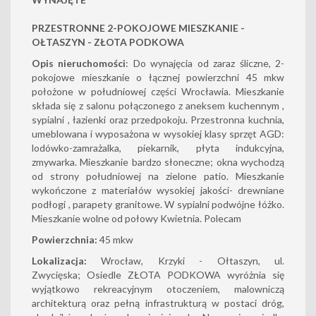
PRZESTRONNE 2-POKOJOWE MIESZKANIE -
OŁTASZYN - ZŁOTA PODKOWA
Opis nieruchomości
: Do wynajęcia od zaraz śliczne, 2-
pokojowe mieszkanie o łącznej powierzchni 45 mkw
położone w południowej części Wrocławia. Mieszkanie
składa się z salonu połączonego z aneksem kuchennym ,
sypialni , łazienki oraz przedpokoju. Przestronna kuchnia,
umeblowana i wyposażona w wysokiej klasy sprzęt AGD:
lodówko-zamrażalka, piekarnik, płyta indukcyjna,
zmywarka. Mieszkanie bardzo słoneczne; okna wychodzą
od strony południowej na zielone patio. Mieszkanie
wykończone z materiałów wysokiej jakości- drewniane
podłogi , parapety granitowe. W sypialni podwójne łóżko.
Mieszkanie wolne od połowy Kwietnia. Polecam
Powierzchnia:
45 mkw
Lokalizacja:
Wrocław, Krzyki - Ołtaszyn, ul.
Zwycięska; Osiedle ZŁOTA PODKOWA wyróżnia się
wyjątkowo rekreacyjnym otoczeniem, malowniczą
architekturą oraz pełną infrastrukturą w postaci dróg,