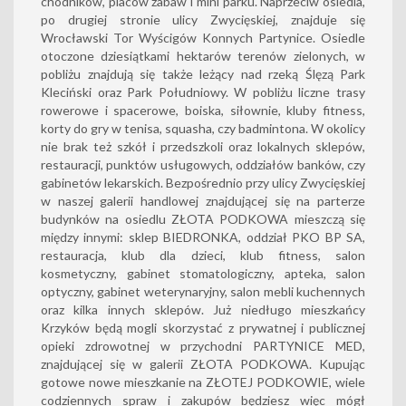
chodników, placów zabaw i mini parku. Naprzeciw osiedla,
po drugiej stronie ulicy Zwycięskiej, znajduje się
Wrocławski Tor Wyścigów Konnych Partynice. Osiedle
otoczone dziesiątkami hektarów terenów zielonych, w
pobliżu znajdują się także leżący nad rzeką Ślęzą Park
Kleciński oraz Park Południowy. W pobliżu liczne trasy
rowerowe i spacerowe, boiska, siłownie, kluby fitness,
korty do gry w tenisa, squasha, czy badmintona. W okolicy
nie brak też szkół i przedszkoli oraz lokalnych sklepów,
restauracji, punktów usługowych, oddziałów banków, czy
gabinetów lekarskich. Bezpośrednio przy ulicy Zwycięskiej
w naszej galerii handlowej znajdującej się na parterze
budynków na osiedlu ZŁOTA PODKOWA mieszczą się
między innymi: sklep BIEDRONKA, oddział PKO BP SA,
restauracja, klub dla dzieci, klub fitness, salon
kosmetyczny, gabinet stomatologiczny, apteka, salon
optyczny, gabinet weterynaryjny, salon mebli kuchennych
oraz kilka innych sklepów. Już niedługo mieszkańcy
Krzyków będą mogli skorzystać z prywatnej i publicznej
opieki zdrowotnej w przychodni PARTYNICE MED,
znajdującej się w galerii ZŁOTA PODKOWA. Kupując
gotowe nowe mieszkanie na ZŁOTEJ PODKOWIE, wiele
codziennych spraw i zakupów będziesz więc mógł