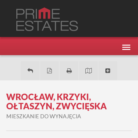
Toggl
naviga
WROCŁAW, KRZYKI,
OŁTASZYN, ZWYCIĘSKA
MIESZKANIE DO WYNAJĘCIA