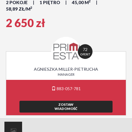
2
2 POKOJE
1 PIĘTRO
45,00 M
2
58,89 ZŁ/M
2 650 zł
72
OFERT
AGNIESZKA MILLER-PIETRUCHA
MANAGER
883-057-781
ZOSTAW
WIADOMOŚĆ