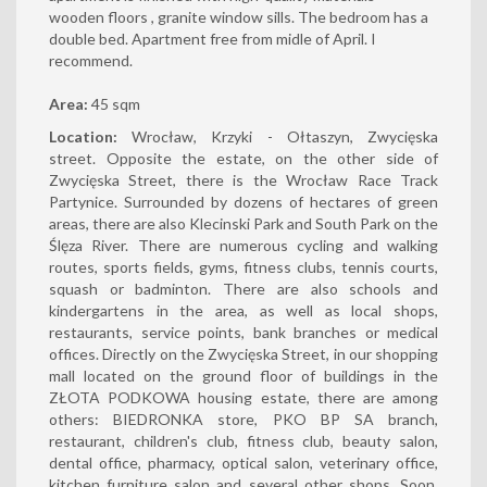
wooden floors , granite window sills. The bedroom has a
double bed. Apartment free from midle of April. I
recommend.
Area:
45 sqm
Location:
Wrocław, Krzyki - Ołtaszyn, Zwycięska
street. Opposite the estate, on the other side of
Zwycięska Street, there is the Wrocław Race Track
Partynice. Surrounded by dozens of hectares of green
areas, there are also Klecinski Park and South Park on the
Ślęza River. There are numerous cycling and walking
routes, sports fields, gyms, fitness clubs, tennis courts,
squash or badminton. There are also schools and
kindergartens in the area, as well as local shops,
restaurants, service points, bank branches or medical
offices. Directly on the Zwycięska Street, in our shopping
mall located on the ground floor of buildings in the
ZŁOTA PODKOWA housing estate, there are among
others: BIEDRONKA store, PKO BP SA branch,
restaurant, children's club, fitness club, beauty salon,
dental office, pharmacy, optical salon, veterinary office,
kitchen furniture salon and several other shops. Soon,