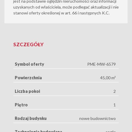
jest na podstawie oględzin nieruchomości oraz informacji
uzyskanych od właściciela, może podlegać aktualizacji i nie
stanowi oferty określonej w art. 66 i następnych K.C.
SZCZEGÓŁY
Symbol oferty
PME-MW-6579
Powierzchnia
45,00 m²
Liczba pokoi
2
Piętro
1
Rodzaj budynku
nowe budownictwo
Technologia budowlana
cegła