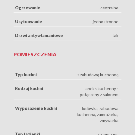
Ogrzewanie
centralne
Usytuowanie
jednostronne
Drzwi antywłamaniowe
tak
POMIESZCZENIA
Typ kuchni
z zabudową kuchenną
Rodzaj kuchni
aneks kuchenny -
połączony z salonem
Wyposażenie kuchni
lodówka, zabudowa
kuchenna, zamrażarka,
zmywarka
Typ łazienki
razem z wc