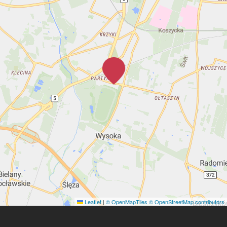
Leaflet
|
© OpenMapTiles
© OpenStreetMap contributors